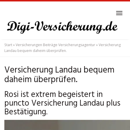
Skip
to
Tog
main
navi
content
Start
»
Versicherungen Beiträge Versicherungsagentur
»
Versicherung
Landau bequem daheim überprüfen.
Versicherung Landau bequem
daheim überprüfen.
Rosi ist extrem begeistert in
puncto Versicherung Landau plus
Bestätigung.