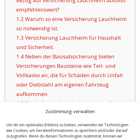
Bezug auf Versicherung Lauchheim absolut
empfehlenswert?
1.2
Warum so eine Versicherung Lauchheim
so notwendig ist.
1.3
Versicherung Lauchheim für Haushalt
und Sicherheit.
1.4
Neben der Basisabsicherung bieten
Versicherungen Bausteine wie Teil- und
Vollkasko an, die für Schäden durch Unfall
oder Diebstahl am eigenen Fahrzeug
aufkommen.
1.5
Die Aufgabe digitaler Versicherer für
Zustimmung verwalten
Lauchheim:
1.6
Positive Argumente dieser Versicherung in
Um dir ein optimales Erlebnis zu bieten, verwenden wir Technologien
wie Cookies, um Geräteinformationen zu speichern und/oder darauf
Lauchheim:
zuzugreifen. Wenn du diesen Technologien zustimmst, können wir