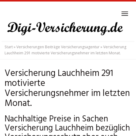
Skip
to
Tog
main
navi
content
Start
»
Versicherungen Beiträge Versicherungsagentur
»
Versicherung
Lauchheim 291 motivierte Versicherungsnehmer im letzten Monat.
Versicherung Lauchheim 291
motivierte
Versicherungsnehmer im letzten
Monat.
Nachhaltige Preise in Sachen
Versicherung Lauchheim bezüglich