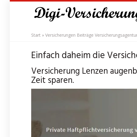
Skip
to
main
content
Start
»
Versicherungen Beiträge Versicherungsagentu
Einfach daheim die Versic
Versicherung Lenzen augenbl
Zeit sparen.