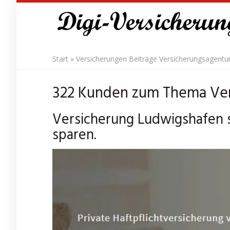
Skip
to
main
content
Start
»
Versicherungen Beiträge Versicherungsagentu
322 Kunden zum Thema Ver
Versicherung Ludwigshafen s
sparen.