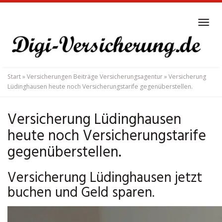
Skip
to
Tog
main
navi
content
Start
»
Versicherungen Beiträge Versicherungsagentur
»
Versicherung
Lüdinghausen heute noch Versicherungstarife gegenüberstellen.
Versicherung Lüdinghausen
heute noch Versicherungstarife
gegenüberstellen.
Versicherung Lüdinghausen jetzt
buchen und Geld sparen.