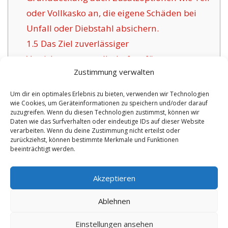
oder Vollkasko an, die eigene Schäden bei
Unfall oder Diebstahl absichern.
1.5
Das Ziel zuverlässiger
Versicherungsgesellschaften für
Zustimmung verwalten
Lüdinghausen:
1.6
Vorzüge der hier angebotenen
Um dir ein optimales Erlebnis zu bieten, verwenden wir Technologien
wie Cookies, um Geräteinformationen zu speichern und/oder darauf
Versicherung in Lüdinghausen:
zuzugreifen. Wenn du diesen Technologien zustimmst, können wir
1.6.1
Zeitgemäße Wahlmöglichkeiten mit
Daten wie das Surfverhalten oder eindeutige IDs auf dieser Website
verarbeiten. Wenn du deine Zustimmung nicht erteilst oder
Versicherungszertifikat:
zurückziehst, können bestimmte Merkmale und Funktionen
beeinträchtigt werden.
No tags for this post.
Akzeptieren
Ablehnen
Einstellungen ansehen