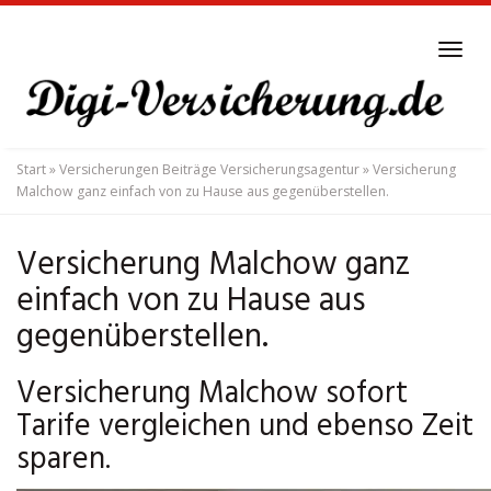
Skip
to
Tog
main
navi
content
Start
»
Versicherungen Beiträge Versicherungsagentur
»
Versicherung
Malchow ganz einfach von zu Hause aus gegenüberstellen.
Versicherung Malchow ganz
einfach von zu Hause aus
gegenüberstellen.
Versicherung Malchow sofort
Tarife vergleichen und ebenso Zeit
sparen.