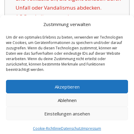
Unfall oder Vandalismus abdecken.
1.5
Das Anliegen anerkannter
Zustimmung verwalten
Versicherungsgesellschaften für Malchow:
1.6
Die Vorteile unsere Versicherung in
Um dir ein optimales Erlebnis zu bieten, verwenden wir Technologien
wie Cookies, um Geräteinformationen zu speichern und/oder darauf
Malchow:
zuzugreifen. Wenn du diesen Technologien zustimmst, können wir
1.6.1
Zeitgemäße Versicherungspolicen
Daten wie das Surfverhalten oder eindeutige IDs auf dieser Website
verarbeiten. Wenn du deine Zustimmung nicht erteilst oder
sowie Zertifikat:
zurückziehst, können bestimmte Merkmale und Funktionen
beeinträchtigt werden.
No tags for this post.
Akzeptieren
Ablehnen
Einstellungen ansehen
Copyright 2026 by digi-versicherung.de - Versicherung in der Nähe |
Online Berater
|
Monteurwohnungen Hannover
|
Cookie-Richtlinie
Datenschutz
Impressum
9.8.2026