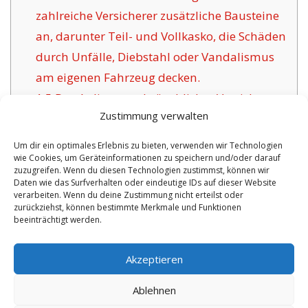
zahlreiche Versicherer zusätzliche Bausteine
an, darunter Teil- und Vollkasko, die Schäden
durch Unfälle, Diebstahl oder Vandalismus
am eigenen Fahrzeug decken.
1.5
Das Anliegen gebräuchlicher Versicherer
Zustimmung verwalten
für Marchegg:
1.6
Die Vorzüge dieser Versicherung in
Um dir ein optimales Erlebnis zu bieten, verwenden wir Technologien
wie Cookies, um Geräteinformationen zu speichern und/oder darauf
Marchegg:
zuzugreifen. Wenn du diesen Technologien zustimmst, können wir
1.6.1
Überschaubare Versicherungspolicen
Daten wie das Surfverhalten oder eindeutige IDs auf dieser Website
verarbeiten. Wenn du deine Zustimmung nicht erteilst oder
mit Versicherungszertifikat:
zurückziehst, können bestimmte Merkmale und Funktionen
beeinträchtigt werden.
No tags for this post.
Akzeptieren
Ablehnen