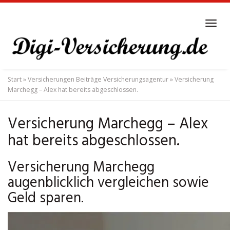
Skip
to
Tog
main
navi
content
Start
»
Versicherungen Beiträge Versicherungsagentur
»
Versicherung
Marchegg – Alex hat bereits abgeschlossen.
Versicherung Marchegg – Alex
hat bereits abgeschlossen.
Versicherung Marchegg
augenblicklich vergleichen sowie
Geld sparen.