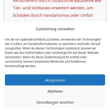
Versicherern durch zusätzliche Bausteine wie
Teil- und Vollkasko erweitert werden, um
Schäden durch Vandalismus oder Unfall
abzudecken.
Zustimmung verwalten
1.5
Das Ziel anerkannter
Versicherungsunternehmen für Meerane:
Um dir ein optimales Erlebnis zu bieten, verwenden wir Technologien
wie Cookies, um Geräteinformationen zu speichern und/oder darauf
1.6
Positive Aspekte unsere Versicherung in
zuzugreifen. Wenn du diesen Technologien zustimmst, können wir
Meerane:
Daten wie das Surfverhalten oder eindeutige IDs auf dieser Website
verarbeiten. Wenn du deine Zustimmung nicht erteilst oder
1.6.1
Aktualisierte Policen mit Zertifikat:
zurückziehst, können bestimmte Merkmale und Funktionen
beeinträchtigt werden.
No tags for this post.
Akzeptieren
Ablehnen
Einstellungen ansehen
Copyright 2026 by digi-versicherung.de - Versicherung in der Nähe |