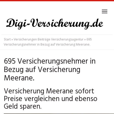
Skip
to
Tog
main
navi
content
Start
»
Versicherungen Beiträge Versicherungsagentur
»
695
Versicherungsnehmer in Bezug auf Versicherung Meerane.
695 Versicherungsnehmer in
Bezug auf Versicherung
Meerane.
Versicherung Meerane sofort
Preise vergleichen und ebenso
Geld sparen.