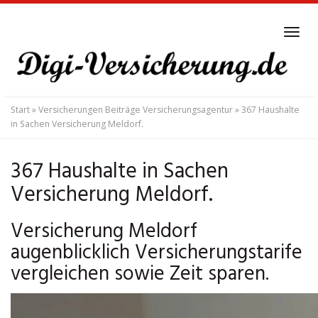
Skip
to
Tog
main
navi
content
Start
»
Versicherungen Beiträge Versicherungsagentur
»
367 Haushalte
in Sachen Versicherung Meldorf.
367 Haushalte in Sachen
Versicherung Meldorf.
Versicherung Meldorf
augenblicklich Versicherungstarife
vergleichen sowie Zeit sparen.