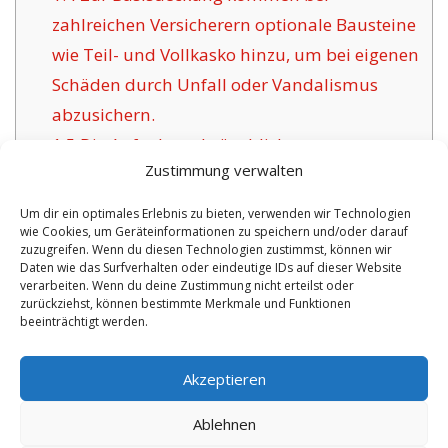
zahlreichen Versicherern optionale Bausteine
wie Teil- und Vollkasko hinzu, um bei eigenen
Schäden durch Unfall oder Vandalismus
abzusichern.
1.5
Die Aufgabe gebräuchlicher
Zustimmung verwalten
Versicherungsunternehmen für Meldorf:
1.6
Die Vorzüge dieser angebotenen
Um dir ein optimales Erlebnis zu bieten, verwenden wir Technologien
wie Cookies, um Geräteinformationen zu speichern und/oder darauf
Versicherung in Meldorf:
zuzugreifen. Wenn du diesen Technologien zustimmst, können wir
1.6.1
Persönliche Policen und
Daten wie das Surfverhalten oder eindeutige IDs auf dieser Website
verarbeiten. Wenn du deine Zustimmung nicht erteilst oder
Versicherungszertifikat:
zurückziehst, können bestimmte Merkmale und Funktionen
beeinträchtigt werden.
No tags for this post.
Akzeptieren
Ablehnen