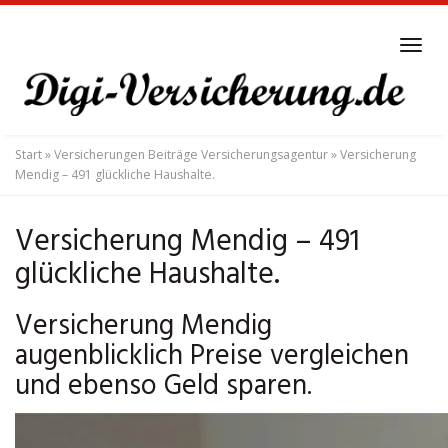
Skip
to
Tog
main
navi
content
Start
»
Versicherungen Beiträge Versicherungsagentur
»
Versicherung
Mendig – 491 glückliche Haushalte.
Versicherung Mendig – 491
glückliche Haushalte.
Versicherung Mendig
augenblicklich Preise vergleichen
und ebenso Geld sparen.