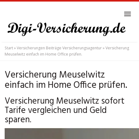
Skip
to
Tog
main
navi
content
Start
»
Versicherungen Beiträge Versicherungsagentur
»
Versicherung
Meuselwitz einfach im Home Office prüfen.
Versicherung Meuselwitz
einfach im Home Office prüfen.
Versicherung Meuselwitz sofort
Tarife vergleichen und Geld
sparen.