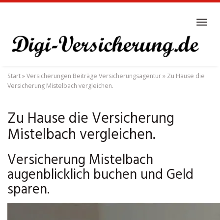
Skip
to
Tog
main
navi
content
Start
»
Versicherungen Beiträge Versicherungsagentur
»
Zu Hause die
Versicherung Mistelbach vergleichen.
Zu Hause die Versicherung
Mistelbach vergleichen.
Versicherung Mistelbach
augenblicklich buchen und Geld
sparen.