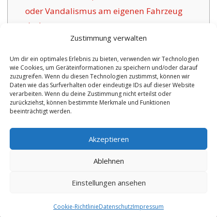
oder Vandalismus am eigenen Fahrzeug
decken.
Zustimmung verwalten
1.5
Die Herausforderung geeigneter
Versicherungsunternehmen für Mistelbach:
Um dir ein optimales Erlebnis zu bieten, verwenden wir Technologien
wie Cookies, um Geräteinformationen zu speichern und/oder darauf
1.6
Positive Argumente der hier angebotenen
zuzugreifen. Wenn du diesen Technologien zustimmst, können wir
Versicherung in Mistelbach:
Daten wie das Surfverhalten oder eindeutige IDs auf dieser Website
verarbeiten. Wenn du deine Zustimmung nicht erteilst oder
1.6.1
Zeitgemäße Policen mit Zertifikat:
zurückziehst, können bestimmte Merkmale und Funktionen
beeinträchtigt werden.
No tags for this post.
Akzeptieren
Ablehnen
Einstellungen ansehen
Copyright 2026 by digi-versicherung.de - Versicherung in der Nähe |
Online Berater
|
Monteurwohnungen Hannover
|
Cookie-Richtlinie
Datenschutz
Impressum
8.8.2026