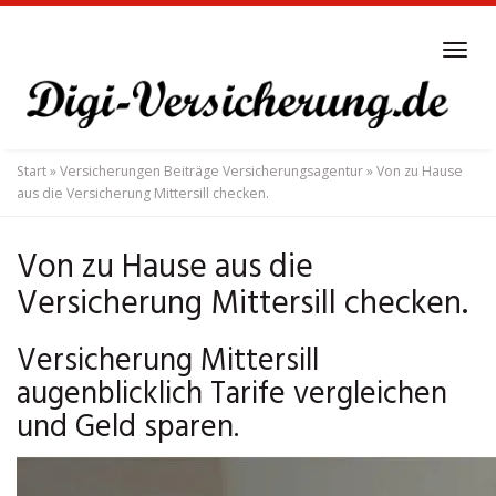
Skip
to
Tog
main
navi
content
Start
»
Versicherungen Beiträge Versicherungsagentur
»
Von zu Hause
aus die Versicherung Mittersill checken.
Von zu Hause aus die
Versicherung Mittersill checken.
Versicherung Mittersill
augenblicklich Tarife vergleichen
und Geld sparen.