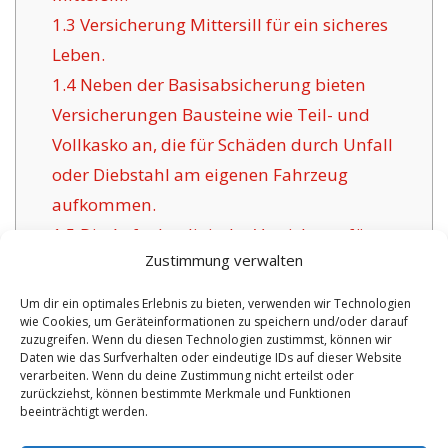
1.3
Versicherung Mittersill für ein sicheres
Leben.
1.4
Neben der Basisabsicherung bieten
Versicherungen Bausteine wie Teil- und
Vollkasko an, die für Schäden durch Unfall
oder Diebstahl am eigenen Fahrzeug
aufkommen.
1.5
Die Aufgabe digitaler Versicherer für
Zustimmung verwalten
Mittersill:
1.6
Positive Argumente der angebotenen
Um dir ein optimales Erlebnis zu bieten, verwenden wir Technologien
wie Cookies, um Geräteinformationen zu speichern und/oder darauf
Versicherung in Mittersill:
zuzugreifen. Wenn du diesen Technologien zustimmst, können wir
1.6.1
Individuelle Policen inklusive
Daten wie das Surfverhalten oder eindeutige IDs auf dieser Website
verarbeiten. Wenn du deine Zustimmung nicht erteilst oder
Betreuung:
zurückziehst, können bestimmte Merkmale und Funktionen
beeinträchtigt werden.
No tags for this post.