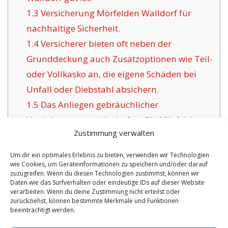
1.3
Versicherung Mörfelden Walldorf für
nachhaltige Sicherheit.
1.4
Versicherer bieten oft neben der
Grunddeckung auch Zusatzoptionen wie Teil-
oder Vollkasko an, die eigene Schäden bei
Unfall oder Diebstahl absichern.
1.5
Das Anliegen gebräuchlicher
Versicherungsgesellschaften für Mörfelden
Zustimmung verwalten
Walldorf:
1.6
Die Vorteile der hier angebotenen
Um dir ein optimales Erlebnis zu bieten, verwenden wir Technologien
wie Cookies, um Geräteinformationen zu speichern und/oder darauf
Versicherung in Mörfelden Walldorf:
zuzugreifen. Wenn du diesen Technologien zustimmst, können wir
1.6.1
Überschaubare Versicherungspolicen
Daten wie das Surfverhalten oder eindeutige IDs auf dieser Website
verarbeiten. Wenn du deine Zustimmung nicht erteilst oder
mit Zertifizierung:
zurückziehst, können bestimmte Merkmale und Funktionen
beeinträchtigt werden.
No tags for this post.