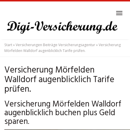
Skip
to
Tog
main
navi
content
Start
»
Versicherungen Beiträge Versicherungsagentur
»
Versicherung
Mörfelden Walldorf augenblicklich Tarife prüfen.
Versicherung Mörfelden
Walldorf augenblicklich Tarife
prüfen.
Versicherung Mörfelden Walldorf
augenblicklich buchen plus Geld
sparen.