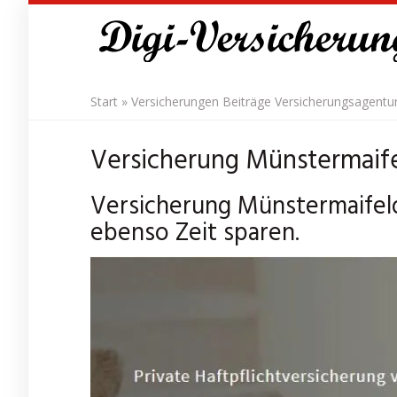
Skip
to
main
content
Start
»
Versicherungen Beiträge Versicherungsagentu
Versicherung Münstermaif
Versicherung Münstermaifeld 
ebenso Zeit sparen.