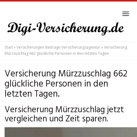
Skip
to
Tog
main
navi
content
Start
»
Versicherungen Beiträge Versicherungsagentur
»
Versicherung
Mürzzuschlag 662 glückliche Personen in den letzten Tagen.
Versicherung Mürzzuschlag 662
glückliche Personen in den
letzten Tagen.
Versicherung Mürzzuschlag jetzt
vergleichen und Zeit sparen.