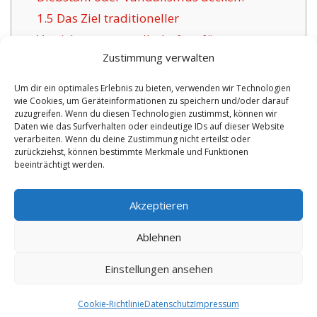
1.5
Das Ziel traditioneller
Versicherungsgesellschaften für
Zustimmung verwalten
Mürzzuschlag:
1.6
Die Vorzüge dieser angebotenen
Um dir ein optimales Erlebnis zu bieten, verwenden wir Technologien
wie Cookies, um Geräteinformationen zu speichern und/oder darauf
Versicherung in Mürzzuschlag:
zuzugreifen. Wenn du diesen Technologien zustimmst, können wir
1.6.1
Aktuelle Wahlmöglichkeiten und
Daten wie das Surfverhalten oder eindeutige IDs auf dieser Website
verarbeiten. Wenn du deine Zustimmung nicht erteilst oder
Betreuung:
zurückziehst, können bestimmte Merkmale und Funktionen
beeinträchtigt werden.
No tags for this post.
Akzeptieren
Ablehnen
Einstellungen ansehen
Copyright 2026 by digi-versicherung.de - Versicherung in der Nähe |
Online Berater
|
Monteurwohnungen Hannover
|
Cookie-Richtlinie
Datenschutz
Impressum
8.8.2026