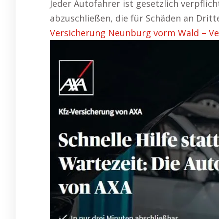
Jeder Autofahrer ist gesetzlich verpflic
abzuschließen, die für Schäden an Drit
Versicherung Neunburg vorm Wald – Ver