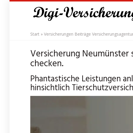
Skip
to
main
content
Start
»
Versicherungen Beiträge Versicherungsagentu
Versicherung Neumünster s
checken.
Phantastische Leistungen an
hinsichtlich Tierschutzversi