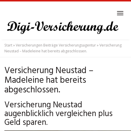
Skip
to
Tog
main
navi
content
Start
»
Versicherungen Beiträge Versicherungsagentur
»
Versicherung
Neustad – Madeleine hat bereits abgeschlossen.
Versicherung Neustad –
Madeleine hat bereits
abgeschlossen.
Versicherung Neustad
augenblicklich vergleichen plus
Geld sparen.