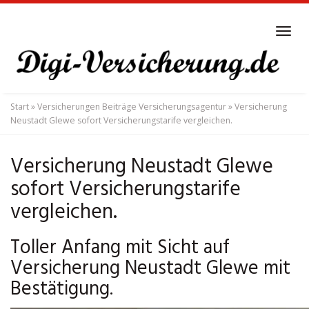
Skip
to
Tog
main
navi
content
Start
»
Versicherungen Beiträge Versicherungsagentur
»
Versicherung
Neustadt Glewe sofort Versicherungstarife vergleichen.
Versicherung Neustadt Glewe
sofort Versicherungstarife
vergleichen.
Toller Anfang mit Sicht auf
Versicherung Neustadt Glewe mit
Bestätigung.