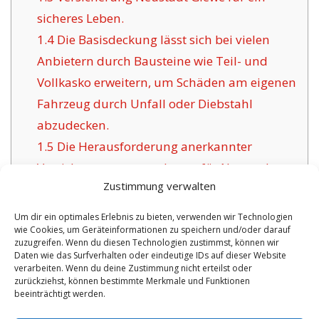
sicheres Leben.
1.4
Die Basisdeckung lässt sich bei vielen
Anbietern durch Bausteine wie Teil- und
Vollkasko erweitern, um Schäden am eigenen
Fahrzeug durch Unfall oder Diebstahl
abzudecken.
1.5
Die Herausforderung anerkannter
Versicherungsunternehmen für Neustadt
Zustimmung verwalten
Glewe:
1.6
Die Vorzüge dieser Versicherung in
Um dir ein optimales Erlebnis zu bieten, verwenden wir Technologien
wie Cookies, um Geräteinformationen zu speichern und/oder darauf
Neustadt Glewe:
zuzugreifen. Wenn du diesen Technologien zustimmst, können wir
1.6.1
Überschaubare Policen inklusive
Daten wie das Surfverhalten oder eindeutige IDs auf dieser Website
verarbeiten. Wenn du deine Zustimmung nicht erteilst oder
Betreuung:
zurückziehst, können bestimmte Merkmale und Funktionen
beeinträchtigt werden.
No tags for this post.