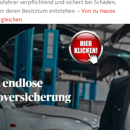
utofahrer verpflichtend und sichert bei Schäden,
er deren Besitztum entstehen. –
Von zu Hause
gleichen.