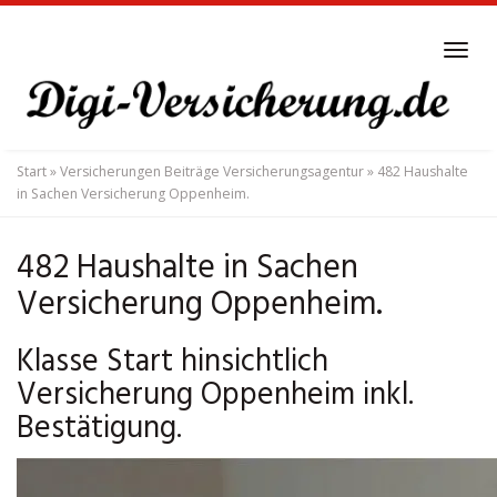
Skip
to
Tog
main
navi
content
Start
»
Versicherungen Beiträge Versicherungsagentur
»
482 Haushalte
in Sachen Versicherung Oppenheim.
482 Haushalte in Sachen
Versicherung Oppenheim.
Klasse Start hinsichtlich
Versicherung Oppenheim inkl.
Bestätigung.