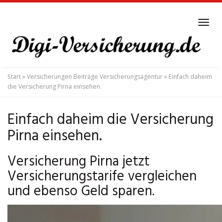
Skip
to
Tog
main
navi
content
Start
»
Versicherungen Beiträge Versicherungsagentur
»
Einfach daheim
die Versicherung Pirna einsehen.
Einfach daheim die Versicherung
Pirna einsehen.
Versicherung Pirna jetzt
Versicherungstarife vergleichen
und ebenso Geld sparen.