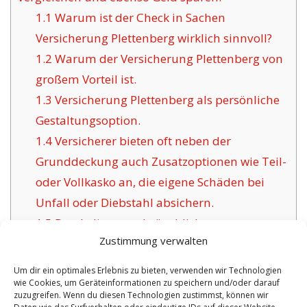
1.1
Warum ist der Check in Sachen
Versicherung Plettenberg wirklich sinnvoll?
1.2
Warum der Versicherung Plettenberg von
großem Vorteil ist.
1.3
Versicherung Plettenberg als persönliche
Gestaltungsoption.
1.4
Versicherer bieten oft neben der
Grunddeckung auch Zusatzoptionen wie Teil-
oder Vollkasko an, die eigene Schäden bei
Unfall oder Diebstahl absichern.
1.5
Das Anliegen gebräuchlicher
Zustimmung verwalten
Versicherungsgesellschaften für Plettenberg:
1.6
Die Vorzüge unsere Versicherung in
Um dir ein optimales Erlebnis zu bieten, verwenden wir Technologien
wie Cookies, um Geräteinformationen zu speichern und/oder darauf
Plettenberg:
zuzugreifen. Wenn du diesen Technologien zustimmst, können wir
1.6.1
Überschaubare Optionen inklusive