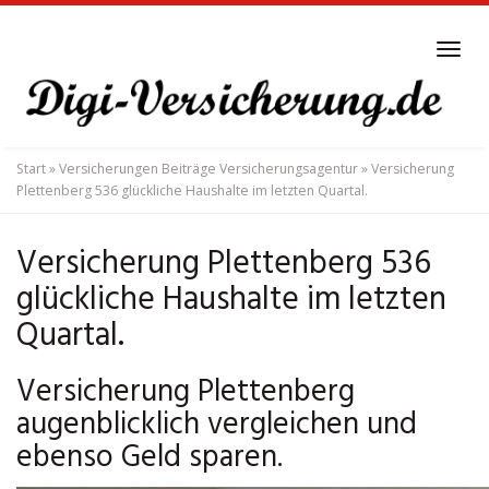
Skip
to
Tog
main
navi
content
Start
»
Versicherungen Beiträge Versicherungsagentur
»
Versicherung
Plettenberg 536 glückliche Haushalte im letzten Quartal.
Versicherung Plettenberg 536
glückliche Haushalte im letzten
Quartal.
Versicherung Plettenberg
augenblicklich vergleichen und
ebenso Geld sparen.