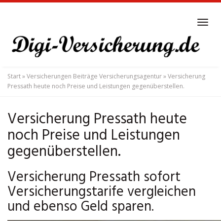
Skip
to
Tog
main
navi
content
Start
»
Versicherungen Beiträge Versicherungsagentur
»
Versicherung
Pressath heute noch Preise und Leistungen gegenüberstellen.
Versicherung Pressath heute
noch Preise und Leistungen
gegenüberstellen.
Versicherung Pressath sofort
Versicherungstarife vergleichen
und ebenso Geld sparen.