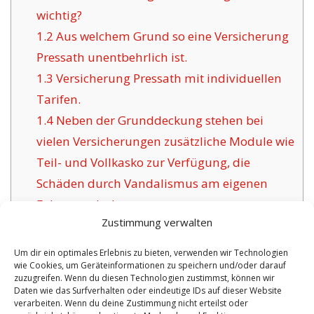
wichtig?
1.2
Aus welchem Grund so eine Versicherung
Pressath unentbehrlich ist.
1.3
Versicherung Pressath mit individuellen
Tarifen.
1.4
Neben der Grunddeckung stehen bei
vielen Versicherungen zusätzliche Module wie
Teil- und Vollkasko zur Verfügung, die
Schäden durch Vandalismus am eigenen
Fahrzeug decken.
Zustimmung verwalten
1.5
Die Herausforderung bewährter
Versicherungsunternehmen für Pressath:
Um dir ein optimales Erlebnis zu bieten, verwenden wir Technologien
wie Cookies, um Geräteinformationen zu speichern und/oder darauf
1.6
Vorzüge dieser Versicherung in Pressath:
zuzugreifen. Wenn du diesen Technologien zustimmst, können wir
1.6.1
Aktuelle Wahlmöglichkeiten mit
Daten wie das Surfverhalten oder eindeutige IDs auf dieser Website
verarbeiten. Wenn du deine Zustimmung nicht erteilst oder
Versicherungszertifikat: