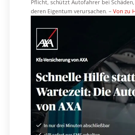
Pflicht, schützt Autofahrer bei Schäden
deren Eigentum verursachen. –
Von zu H