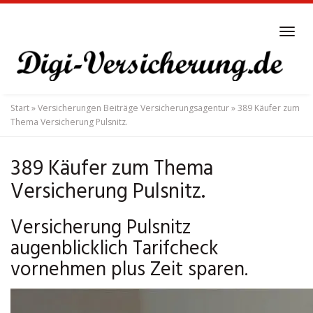
Skip
to
Tog
main
navi
content
Start
»
Versicherungen Beiträge Versicherungsagentur
»
389 Käufer zum
Thema Versicherung Pulsnitz.
389 Käufer zum Thema
Versicherung Pulsnitz.
Versicherung Pulsnitz
augenblicklich Tarifcheck
vornehmen plus Zeit sparen.