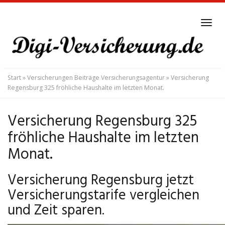
Skip
to
Tog
main
navi
content
Start
»
Versicherungen Beiträge Versicherungsagentur
»
Versicherung
Regensburg 325 fröhliche Haushalte im letzten Monat.
Versicherung Regensburg 325
fröhliche Haushalte im letzten
Monat.
Versicherung Regensburg jetzt
Versicherungstarife vergleichen
und Zeit sparen.