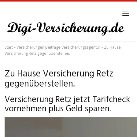
Skip
to
Tog
main
navi
content
Start
»
Versicherungen Beiträge Versicherungsagentur
»
Zu Hause
Versicherung Retz gegenüberstellen.
Zu Hause Versicherung Retz
gegenüberstellen.
Versicherung Retz jetzt Tarifcheck
vornehmen plus Geld sparen.