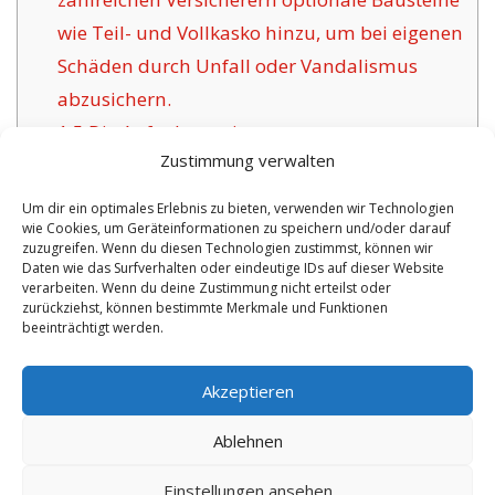
wie Teil- und Vollkasko hinzu, um bei eigenen
Schäden durch Unfall oder Vandalismus
abzusichern.
1.5
Die Aufgabe geeigneter
Zustimmung verwalten
Versicherungsgesellschaften für Ried:
1.6
Positive Argumente der angebotenen
Um dir ein optimales Erlebnis zu bieten, verwenden wir Technologien
wie Cookies, um Geräteinformationen zu speichern und/oder darauf
Versicherung in Ried:
zuzugreifen. Wenn du diesen Technologien zustimmst, können wir
1.6.1
Individuelle Absicherungen mit
Daten wie das Surfverhalten oder eindeutige IDs auf dieser Website
verarbeiten. Wenn du deine Zustimmung nicht erteilst oder
Betreuung:
zurückziehst, können bestimmte Merkmale und Funktionen
beeinträchtigt werden.
No tags for this post.
Akzeptieren
Ablehnen
Einstellungen ansehen