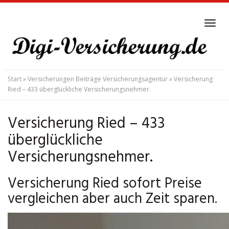
Skip
to
Tog
main
navi
content
Start
»
Versicherungen Beiträge Versicherungsagentur
»
Versicherung
Ried – 433 überglückliche Versicherungsnehmer.
Versicherung Ried – 433
überglückliche
Versicherungsnehmer.
Versicherung Ried sofort Preise
vergleichen aber auch Zeit sparen.