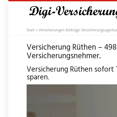
Skip
to
main
content
Start
»
Versicherungen Beiträge Versicherungsagentu
Versicherung Rüthen – 49
Versicherungsnehmer.
Versicherung Rüthen sofort T
sparen.