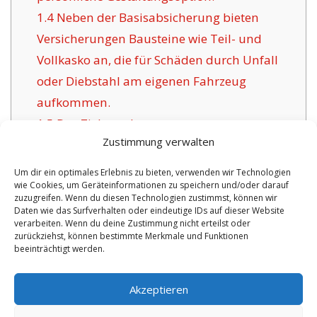
1.4
Neben der Basisabsicherung bieten
Versicherungen Bausteine wie Teil- und
Vollkasko an, die für Schäden durch Unfall
oder Diebstahl am eigenen Fahrzeug
aufkommen.
1.5
Das Ziel anerkannter
Zustimmung verwalten
Versicherungsunternehmen für Sachsen
Anhalt:
Um dir ein optimales Erlebnis zu bieten, verwenden wir Technologien
wie Cookies, um Geräteinformationen zu speichern und/oder darauf
1.6
Positive Argumente der hier angebotenen
zuzugreifen. Wenn du diesen Technologien zustimmst, können wir
Versicherung in Sachsen Anhalt:
Daten wie das Surfverhalten oder eindeutige IDs auf dieser Website
verarbeiten. Wenn du deine Zustimmung nicht erteilst oder
1.6.1
Aktuelle Optionen mit Betreuung:
zurückziehst, können bestimmte Merkmale und Funktionen
beeinträchtigt werden.
No tags for this post.
Akzeptieren