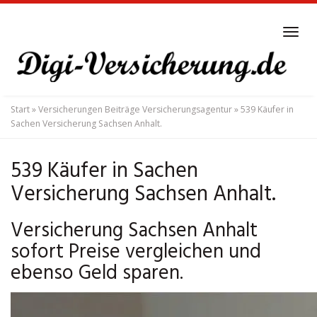
Skip
to
Tog
main
navi
content
Start
»
Versicherungen Beiträge Versicherungsagentur
»
539 Käufer in
Sachen Versicherung Sachsen Anhalt.
539 Käufer in Sachen
Versicherung Sachsen Anhalt.
Versicherung Sachsen Anhalt
sofort Preise vergleichen und
ebenso Geld sparen.