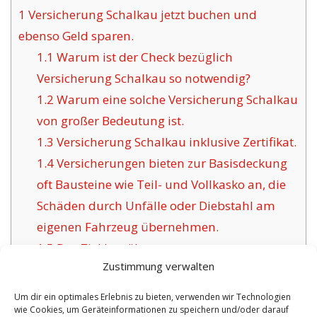
1
Versicherung Schalkau jetzt buchen und
ebenso Geld sparen.
1.1
Warum ist der Check bezüglich
Versicherung Schalkau so notwendig?
1.2
Warum eine solche Versicherung Schalkau
von großer Bedeutung ist.
1.3
Versicherung Schalkau inklusive Zertifikat.
1.4
Versicherungen bieten zur Basisdeckung
oft Bausteine wie Teil- und Vollkasko an, die
Schäden durch Unfälle oder Diebstahl am
eigenen Fahrzeug übernehmen.
1.5
Das Ziel bewährter
Zustimmung verwalten
Versicherungsgesellschaften für Schalkau:
1.6
Vorzüge dieser angebotenen Versicherung
Um dir ein optimales Erlebnis zu bieten, verwenden wir Technologien
wie Cookies, um Geräteinformationen zu speichern und/oder darauf
in Schalkau: