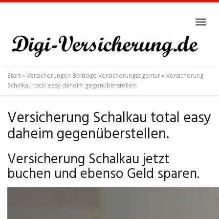
Skip
to
Tog
main
navi
content
Start
»
Versicherungen Beiträge Versicherungsagentur
»
Versicherung
Schalkau total easy daheim gegenüberstellen.
Versicherung Schalkau total easy
daheim gegenüberstellen.
Versicherung Schalkau jetzt
buchen und ebenso Geld sparen.