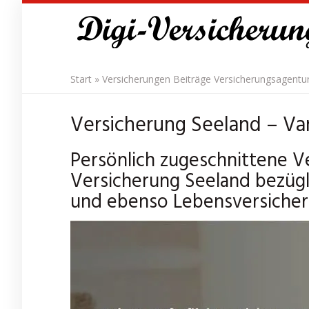
Skip
to
main
content
Start
»
Versicherungen Beiträge Versicherungsagentu
Versicherung Seeland – Van
Persönlich zugeschnittene V
Versicherung Seeland bezügl
und ebenso Lebensversicher