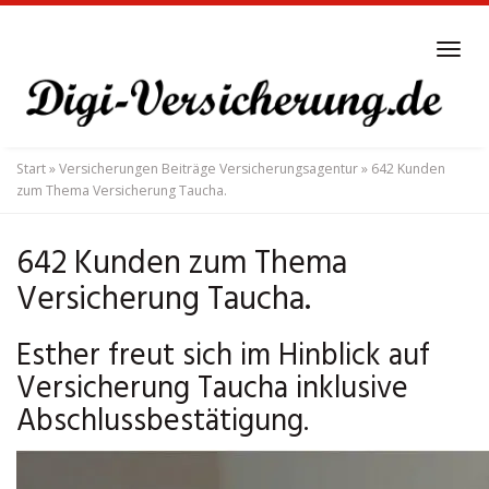
Skip
to
Tog
main
navi
content
Start
»
Versicherungen Beiträge Versicherungsagentur
»
642 Kunden
zum Thema Versicherung Taucha.
642 Kunden zum Thema
Versicherung Taucha.
Esther freut sich im Hinblick auf
Versicherung Taucha inklusive
Abschlussbestätigung.