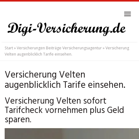
Skip
to
Tog
main
navi
content
Start
»
Versicherungen Beiträge Versicherungsagentur
»
Versicherung
Velten augenblicklich Tarife einsehen.
Versicherung Velten
augenblicklich Tarife einsehen.
Versicherung Velten sofort
Tarifcheck vornehmen plus Geld
sparen.