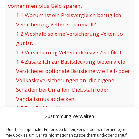
vornehmen plus Geld sparen.
1.1
Warum ist ein Preisvergleich bezüglich
Versicherung Velten so sinnvoll?
1.2
Weshalb so eine Versicherung Velten so
gut ist.
1.3
Versicherung Velten inklusive Zertifikat.
1.4
Zusätzlich zur Basisdeckung bieten viele
Versicherer optionale Bausteine wie Teil- oder
Vollkaskoversicherungen an, die eigene
Schäden bei Unfällen, Diebstahl oder
Vandalismus abdecken.
1.5
Das Ziel bewährter
Zustimmung verwalten
Versicherungsgesellschaften für Velten:
1.6
Die Vorzüge dieser angebotenen
Um dir ein optimales Erlebnis zu bieten, verwenden wir Technologien
wie Cookies, um Geräteinformationen zu speichern und/oder darauf
Versicherung in Velten: