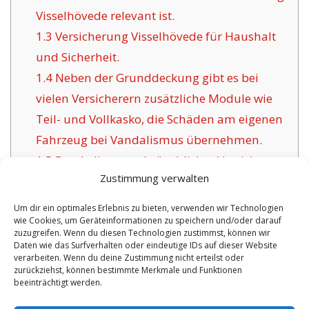
Visselhövede relevant ist.
1.3
Versicherung Visselhövede für Haushalt
und Sicherheit.
1.4
Neben der Grunddeckung gibt es bei
vielen Versicherern zusätzliche Module wie
Teil- und Vollkasko, die Schäden am eigenen
Fahrzeug bei Vandalismus übernehmen.
1.5
Das Anliegen gebräuchlicher Versicherer
Zustimmung verwalten
für Visselhövede:
1.6
Vorteile der hier angebotenen
Um dir ein optimales Erlebnis zu bieten, verwenden wir Technologien
wie Cookies, um Geräteinformationen zu speichern und/oder darauf
Versicherung in Visselhövede:
zuzugreifen. Wenn du diesen Technologien zustimmst, können wir
1.6.1
Persönliche Policen mit
Daten wie das Surfverhalten oder eindeutige IDs auf dieser Website
verarbeiten. Wenn du deine Zustimmung nicht erteilst oder
Versicherungszertifikat:
zurückziehst, können bestimmte Merkmale und Funktionen
beeinträchtigt werden.
No tags for this post.