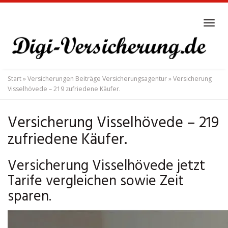
Skip
to
Tog
main
navi
content
Start
»
Versicherungen Beiträge Versicherungsagentur
»
Versicherung
Visselhövede – 219 zufriedene Käufer.
Versicherung Visselhövede – 219
zufriedene Käufer.
Versicherung Visselhövede jetzt
Tarife vergleichen sowie Zeit
sparen.