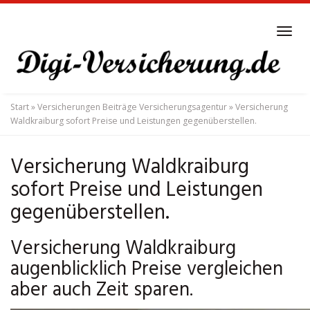
Skip
to
Tog
main
navi
content
Start
»
Versicherungen Beiträge Versicherungsagentur
»
Versicherung
Waldkraiburg sofort Preise und Leistungen gegenüberstellen.
Versicherung Waldkraiburg
sofort Preise und Leistungen
gegenüberstellen.
Versicherung Waldkraiburg
augenblicklich Preise vergleichen
aber auch Zeit sparen.