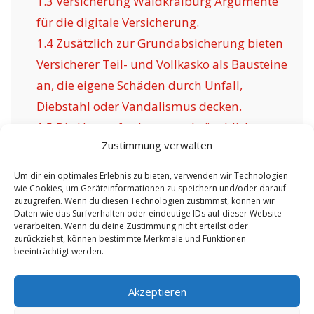
1.3
Versicherung Waldkraiburg Argumente
für die digitale Versicherung.
1.4
Zusätzlich zur Grundabsicherung bieten
Versicherer Teil- und Vollkasko als Bausteine
an, die eigene Schäden durch Unfall,
Diebstahl oder Vandalismus decken.
1.5
Die Herausforderung gebräuchlicher
Zustimmung verwalten
Versicherer für Waldkraiburg:
1.6
Vorzüge unsere Versicherung in
Um dir ein optimales Erlebnis zu bieten, verwenden wir Technologien
wie Cookies, um Geräteinformationen zu speichern und/oder darauf
Waldkraiburg:
zuzugreifen. Wenn du diesen Technologien zustimmst, können wir
1.6.1
Zeitgemäße Policen und
Daten wie das Surfverhalten oder eindeutige IDs auf dieser Website
verarbeiten. Wenn du deine Zustimmung nicht erteilst oder
Zertifizierung:
zurückziehst, können bestimmte Merkmale und Funktionen
beeinträchtigt werden.
No tags for this post.
Akzeptieren