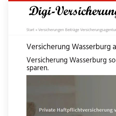
Skip
to
main
content
Start
»
Versicherungen Beiträge Versicherungsagentu
Versicherung Wasserburg au
Versicherung Wasserburg sofo
sparen.