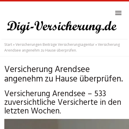
Skip
to
Tog
main
navi
content
Start
»
Versicherungen Beiträge Versicherungsagentur
»
Versicherung
Arendsee angenehm zu Hause überprüfen.
Versicherung Arendsee
angenehm zu Hause überprüfen.
Versicherung Arendsee – 533
zuversichtliche Versicherte in den
letzten Wochen.