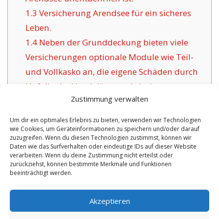
1.3
Versicherung Arendsee für ein sicheres
Leben.
1.4
Neben der Grunddeckung bieten viele
Versicherungen optionale Module wie Teil-
und Vollkasko an, die eigene Schäden durch
Unfall oder Vandalismus abdecken.
Zustimmung verwalten
1.5
Das Anliegen digitaler
Versicherungsgesellschaften für Arendsee:
Um dir ein optimales Erlebnis zu bieten, verwenden wir Technologien
wie Cookies, um Geräteinformationen zu speichern und/oder darauf
1.6
Vorteile unsere Versicherung in Arendsee:
zuzugreifen. Wenn du diesen Technologien zustimmst, können wir
1.6.1
Aktuelle Absicherungen und
Daten wie das Surfverhalten oder eindeutige IDs auf dieser Website
verarbeiten. Wenn du deine Zustimmung nicht erteilst oder
Zertifikat:
zurückziehst, können bestimmte Merkmale und Funktionen
beeinträchtigt werden.
No tags for this post.
Akzeptieren