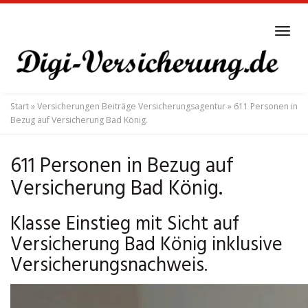
Skip
to
Tog
main
navi
content
Start
»
Versicherungen Beiträge Versicherungsagentur
»
611 Personen in
Bezug auf Versicherung Bad König.
611 Personen in Bezug auf
Versicherung Bad König.
Klasse Einstieg mit Sicht auf
Versicherung Bad König inklusive
Versicherungsnachweis.