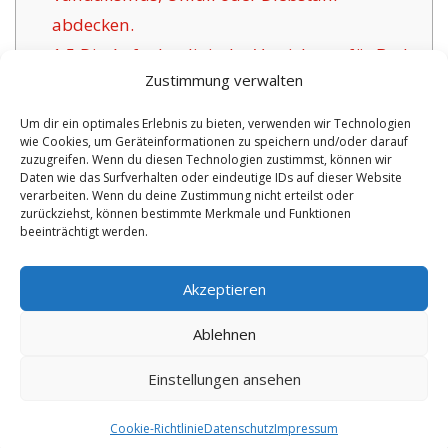
abdecken.
1.5
Die Aufgabe digitaler Versicherer für Bad
Zustimmung verwalten
König:
1.6
Die Vorzüge der angebotenen
Um dir ein optimales Erlebnis zu bieten, verwenden wir Technologien
wie Cookies, um Geräteinformationen zu speichern und/oder darauf
Versicherung in Bad König:
zuzugreifen. Wenn du diesen Technologien zustimmst, können wir
1.6.1
Zeitgemäße Absicherungen inklusive
Daten wie das Surfverhalten oder eindeutige IDs auf dieser Website
verarbeiten. Wenn du deine Zustimmung nicht erteilst oder
Versicherungszertifikat:
zurückziehst, können bestimmte Merkmale und Funktionen
beeinträchtigt werden.
No tags for this post.
Akzeptieren
Ablehnen
Einstellungen ansehen
Copyright 2026 by digi-versicherung.de - Versicherung in der Nähe |
Online Berater
|
Monteurwohnungen Hannover
|
Cookie-Richtlinie
Datenschutz
Impressum
8.8.2026