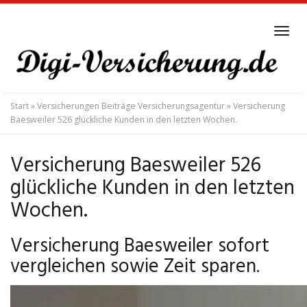
Skip
to
Tog
main
navi
content
Start
»
Versicherungen Beiträge Versicherungsagentur
»
Versicherung
Baesweiler 526 glückliche Kunden in den letzten Wochen.
Versicherung Baesweiler 526
glückliche Kunden in den letzten
Wochen.
Versicherung Baesweiler sofort
vergleichen sowie Zeit sparen.