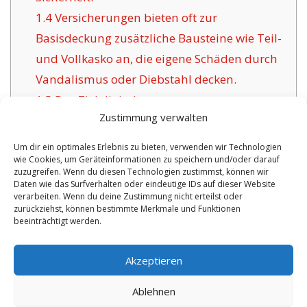
1.4
Versicherungen bieten oft zur
Basisdeckung zusätzliche Bausteine wie Teil-
und Vollkasko an, die eigene Schäden durch
Vandalismus oder Diebstahl decken.
1.5
Das Ziel digitaler
Zustimmung verwalten
Versicherungsgesellschaften für Baesweiler:
1.6
Die Vorzüge unsere Versicherung in
Um dir ein optimales Erlebnis zu bieten, verwenden wir Technologien
wie Cookies, um Geräteinformationen zu speichern und/oder darauf
Baesweiler:
zuzugreifen. Wenn du diesen Technologien zustimmst, können wir
1.6.1
Überschaubare Versicherungspolicen
Daten wie das Surfverhalten oder eindeutige IDs auf dieser Website
verarbeiten. Wenn du deine Zustimmung nicht erteilst oder
und Betreuung:
zurückziehst, können bestimmte Merkmale und Funktionen
beeinträchtigt werden.
No tags for this post.
Akzeptieren
Ablehnen