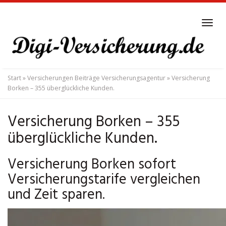
Skip
to
Tog
main
navi
content
Start
»
Versicherungen Beiträge Versicherungsagentur
»
Versicherung
Borken – 355 überglückliche Kunden.
Versicherung Borken – 355
überglückliche Kunden.
Versicherung Borken sofort
Versicherungstarife vergleichen
und Zeit sparen.