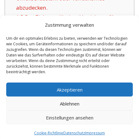
abzudecken.
1.5
Das Ziel zuverlässiger Versicherer für
Zustimmung verwalten
Borken:
1.6
Positive Aspekte unsere Versicherung in
Um dir ein optimales Erlebnis zu bieten, verwenden wir Technologien
wie Cookies, um Geräteinformationen zu speichern und/oder darauf
Borken:
zuzugreifen. Wenn du diesen Technologien zustimmst, können wir
1.6.1
Aktualisierte Optionen sowie
Daten wie das Surfverhalten oder eindeutige IDs auf dieser Website
verarbeiten. Wenn du deine Zustimmung nicht erteilst oder
Versicherungszertifikat:
zurückziehst, können bestimmte Merkmale und Funktionen
beeinträchtigt werden.
No tags for this post.
Akzeptieren
Ablehnen
Einstellungen ansehen
Copyright 2026 by digi-versicherung.de - Versicherung in der Nähe |
Online Berater
|
Monteurwohnungen Hannover
|
Cookie-Richtlinie
Datenschutz
Impressum
7.8.2026