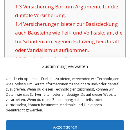
1.3
Versicherung Borkum Argumente für die
digitale Versicherung.
1.4
Versicherungen bieten zur Basisdeckung
auch Bausteine wie Teil- und Vollkasko an, die
für Schäden am eigenen Fahrzeug bei Unfall
oder Vandalismus aufkommen.
1.5
Das Anliegen bewährter
Zustimmung verwalten
Versicherungsgesellschaften für Borkum:
1.6
Positive Argumente der angebotenen
Um dir ein optimales Erlebnis zu bieten, verwenden wir Technologien
wie Cookies, um Geräteinformationen zu speichern und/oder darauf
Versicherung in Borkum:
zuzugreifen. Wenn du diesen Technologien zustimmst, können wir
1.6.1
Aktualisierte Policen mit
Daten wie das Surfverhalten oder eindeutige IDs auf dieser Website
verarbeiten. Wenn du deine Zustimmung nicht erteilst oder
Versicherungszertifikat:
zurückziehst, können bestimmte Merkmale und Funktionen
beeinträchtigt werden.
No tags for this post.
Akzeptieren