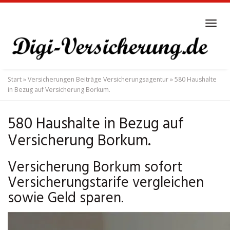
Skip
to
Tog
main
navi
content
Start
»
Versicherungen Beiträge Versicherungsagentur
»
580 Haushalte
in Bezug auf Versicherung Borkum.
580 Haushalte in Bezug auf
Versicherung Borkum.
Versicherung Borkum sofort
Versicherungstarife vergleichen
sowie Geld sparen.