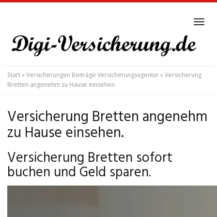
Skip
to
Tog
main
navi
content
Start
»
Versicherungen Beiträge Versicherungsagentur
»
Versicherung
Bretten angenehm zu Hause einsehen.
Versicherung Bretten angenehm
zu Hause einsehen.
Versicherung Bretten sofort
buchen und Geld sparen.