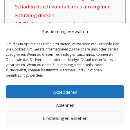
Schäden durch Vandalismus am eigenen
Fahrzeug decken.
1.5
Die Herausforderung bewährter
Zustimmung verwalten
Versicherungsgesellschaften für Deggendorf:
1.6
Positive Argumente der angebotenen
Um dir ein optimales Erlebnis zu bieten, verwenden wir Technologien
wie Cookies, um Geräteinformationen zu speichern und/oder darauf
Versicherung in Deggendorf:
zuzugreifen. Wenn du diesen Technologien zustimmst, können wir
1.6.1
Überschaubare Optionen mit
Daten wie das Surfverhalten oder eindeutige IDs auf dieser Website
verarbeiten. Wenn du deine Zustimmung nicht erteilst oder
Betreuung:
zurückziehst, können bestimmte Merkmale und Funktionen
beeinträchtigt werden.
No tags for this post.
Akzeptieren
Ablehnen
Einstellungen ansehen
Copyright 2026 by digi-versicherung.de - Versicherung in der Nähe |
Online Berater
|
Monteurwohnungen Hannover
|