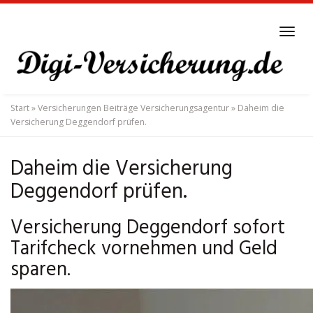
Skip
to
Tog
main
navi
content
Start
»
Versicherungen Beiträge Versicherungsagentur
»
Daheim die
Versicherung Deggendorf prüfen.
Daheim die Versicherung
Deggendorf prüfen.
Versicherung Deggendorf sofort
Tarifcheck vornehmen und Geld
sparen.