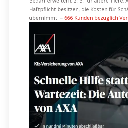
Bedarf erweitern, z. B. für ältere Tiere
Haftpflicht besitzen, die Kosten für S
übernimmt. –
666 Kunden bezüglich Ver