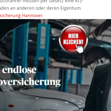
. Autofahrer müssen per Gesetz eine Kfz-
chäden an anderen oder deren Eigentum
sicherung Hannover.