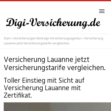
Skip
to
Tog
main
navi
content
Start
»
Versicherungen Beiträge Versicherungsagentur
»
Versicherung
Lauanne jetzt Versicherungstarife vergleichen.
Versicherung Lauanne jetzt
Versicherungstarife vergleichen.
Toller Einstieg mit Sicht auf
Versicherung Lauanne mit
Zertifikat.