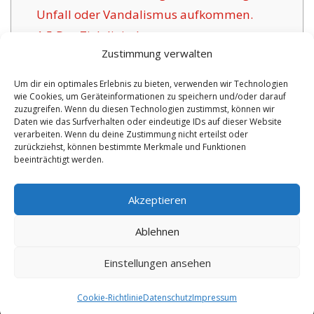
Unfall oder Vandalismus aufkommen.
1.5
Das Ziel digitaler
Zustimmung verwalten
Versicherungsgesellschaften für Lauanne:
1.6
Positive Aspekte dieser angebotenen
Um dir ein optimales Erlebnis zu bieten, verwenden wir Technologien
wie Cookies, um Geräteinformationen zu speichern und/oder darauf
Versicherung in Lauanne:
zuzugreifen. Wenn du diesen Technologien zustimmst, können wir
1.6.1
Überschaubare Wahlmöglichkeiten
Daten wie das Surfverhalten oder eindeutige IDs auf dieser Website
verarbeiten. Wenn du deine Zustimmung nicht erteilst oder
und Zertifikat:
zurückziehst, können bestimmte Merkmale und Funktionen
beeinträchtigt werden.
No tags for this post.
Akzeptieren
Ablehnen
Einstellungen ansehen
Copyright 2026 by digi-versicherung.de - Versicherung in der Nähe |
Online Berater
|
Monteurwohnungen Hannover
|
Cookie-Richtlinie
Datenschutz
Impressum
9.8.2026