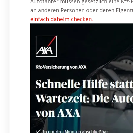
Autofahrer müssen gesetzlich eine Kfz-
an anderen Personen oder deren Eigent
einfach daheim checken.