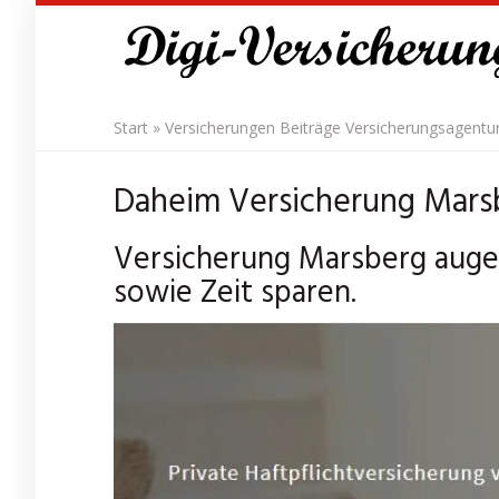
Skip
to
main
content
Start
»
Versicherungen Beiträge Versicherungsagentu
Daheim Versicherung Mars
Versicherung Marsberg augen
sowie Zeit sparen.