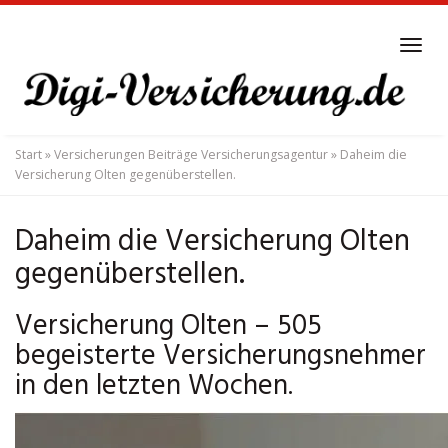
Skip
to
Tog
main
navi
content
Start
»
Versicherungen Beiträge Versicherungsagentur
»
Daheim die
Versicherung Olten gegenüberstellen.
Daheim die Versicherung Olten
gegenüberstellen.
Versicherung Olten – 505
begeisterte Versicherungsnehmer
in den letzten Wochen.