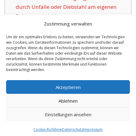
durch Unfälle oder Diebstahl am eigenen
Fahrzeug abdecken.
Zustimmung verwalten
1.5
Das Anliegen bewährter
Versicherungsgesellschaften für Olten:
Um dir ein optimales Erlebnis zu bieten, verwenden wir Technologien
wie Cookies, um Geräteinformationen zu speichern und/oder darauf
1.6
Die Vorzüge dieser Versicherung in Olten:
zuzugreifen. Wenn du diesen Technologien zustimmst, können wir
1.6.1
Überschaubare Optionen und
Daten wie das Surfverhalten oder eindeutige IDs auf dieser Website
verarbeiten. Wenn du deine Zustimmung nicht erteilst oder
Versicherungszertifikat:
zurückziehst, können bestimmte Merkmale und Funktionen
beeinträchtigt werden.
No tags for this post.
Akzeptieren
Ablehnen
Einstellungen ansehen
Copyright 2026 by digi-versicherung.de - Versicherung in der Nähe |
Online Berater
|
Monteurwohnungen Hannover
|
Cookie-Richtlinie
Datenschutz
Impressum
7.8.2026