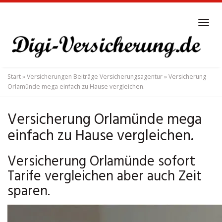
Skip
to
Tog
main
navi
content
Start
»
Versicherungen Beiträge Versicherungsagentur
»
Versicherung
Orlamünde mega einfach zu Hause vergleichen.
Versicherung Orlamünde mega
einfach zu Hause vergleichen.
Versicherung Orlamünde sofort
Tarife vergleichen aber auch Zeit
sparen.