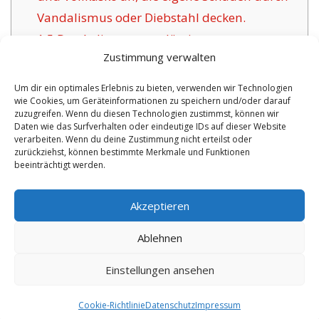
Vandalismus oder Diebstahl decken.
1.5
Das Anliegen zuverlässiger
Zustimmung verwalten
Versicherungsgesellschaften für Orlamünde:
1.6
Die Vorzüge der hier angebotenen
Um dir ein optimales Erlebnis zu bieten, verwenden wir Technologien
wie Cookies, um Geräteinformationen zu speichern und/oder darauf
Versicherung in Orlamünde:
zuzugreifen. Wenn du diesen Technologien zustimmst, können wir
1.6.1
Persönliche Absicherungen mit
Daten wie das Surfverhalten oder eindeutige IDs auf dieser Website
verarbeiten. Wenn du deine Zustimmung nicht erteilst oder
Betreuung:
zurückziehst, können bestimmte Merkmale und Funktionen
beeinträchtigt werden.
No tags for this post.
Akzeptieren
Ablehnen
Einstellungen ansehen
Copyright 2026 by digi-versicherung.de - Versicherung in der Nähe |
Online Berater
|
Monteurwohnungen Hannover
|
Cookie-Richtlinie
Datenschutz
Impressum
7.8.2026